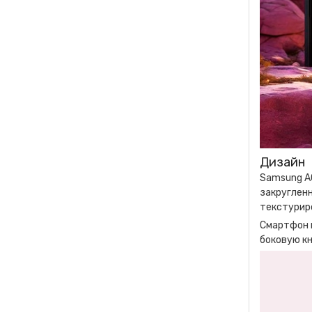
Дизайн
Samsung A0
закругленн
текстуриро
Смартфон 
боковую к