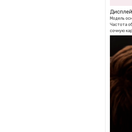
Диспле
Модель осн
Частота об
сочную кар