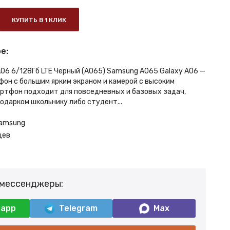
КУПИТЬ В 1 КЛИК
е:
A06 6/128Гб LTE Черный (A065) Samsung A065 Galaxy A06 —
он с большим ярким экраном и камерой с высоким
ртфон подходит для повседневных и базовых задач,
одарком школьнику либо студент...
amsung
цев
 мессенджеры:
sapp
Telegram
Max