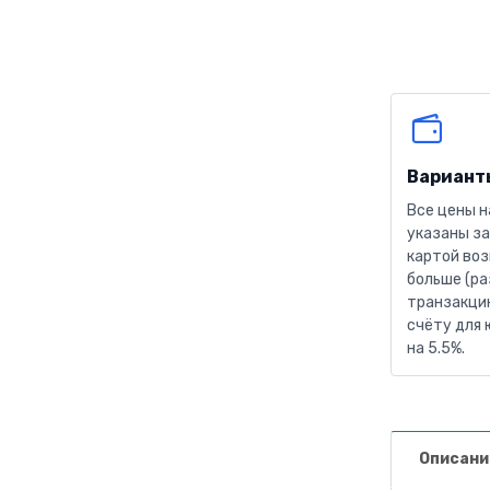
Вариант
Все цены н
указаны за
картой воз
больше (ра
транзакцию
счёту для 
на 5.5%.
Описани