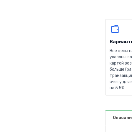
Вариант
Все цены н
указаны за
картой воз
больше (ра
транзакцию
счёту для 
на 5.5%.
Описани