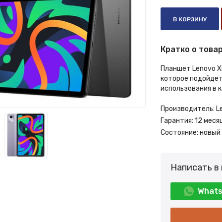
В КОРЗИНУ
Кратко о товар
Планшет Lenovo Xi
которое подойдет 
использования в 
Производитель:
L
Гарантия:
12 меся
Состояние:
новый
Написать в
What