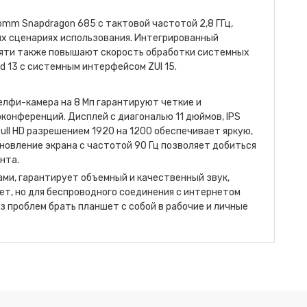
mm Snapdragon 685 с тактовой частотой 2,8 ГГц,
х сценариях использования. Интегрированный
мяти также повышают скорость обработки системных
d 13 с системным интерфейсом ZUI 15.
елфи-камера на 8 Мп гарантируют четкие и
конференций. Дисплей с диагональю 11 дюймов, IPS
ll HD разрешением 1920 на 1200 обеспечивает яркую,
новление экрана с частотой 90 Гц позволяет добиться
нта.
ми, гарантирует объемный и качественный звук,
т, но для беспроводного соединения с интернетом
без проблем брать планшет с собой в рабочие и личные