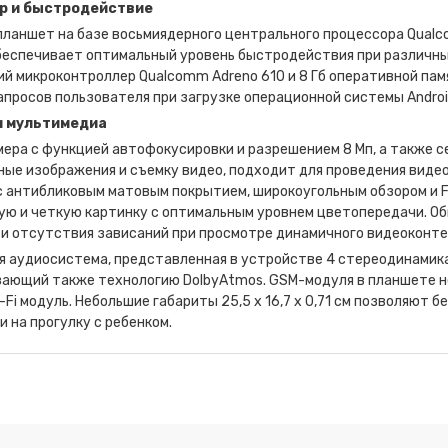
р и быстродействие
ланшет на базе восьмиядерного центрального процессора Qualco
беспечивает оптимальный уровень быстродействия при различны
ий микроконтроллер Qualcomm Adreno 610 и 8 Гб оперативной па
апросов пользователя при загрузке операционной системы Androi
и мультимедиа
мера с функцией автофокусировки и разрешением 8 Мп, а также с
ые изображения и съемку видео, подходит для проведения видео
 антибликовым матовым покрытием, широкоугольным обзором и Fu
ю и четкую картинку с оптимальным уровнем цветопередачи. Об
 и отсутствия зависаний при просмотре динамичного видеоконте
я аудиосистема, представленная в устройстве 4 стереодинамика
ающий также технологию DolbyAtmos. GSM-модуля в планшете не
-Fi модуль. Небольшие габариты 25,5 х 16,7 х 0,71 см позволяют 
и на прогулку с ребенком.