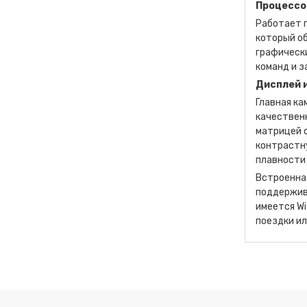
Процессо
Работает п
который о
графическ
команд и з
Дисплей 
Главная ка
качественн
матрицей с
контрастну
плавности
Встроенна
поддержив
имеется Wi
поездки ил