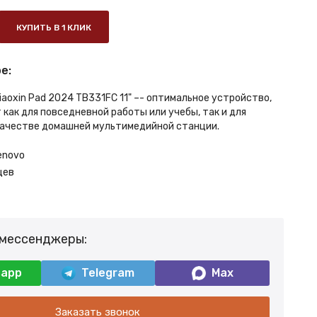
КУПИТЬ В 1 КЛИК
е:
aoxin Pad 2024 TB331FC 11" –- оптимальное устройство,
как для повседневной работы или учебы, так и для
качестве домашней мультимедийной станции.
enovo
цев
 мессенджеры:
sapp
Telegram
Max
Заказать звонок