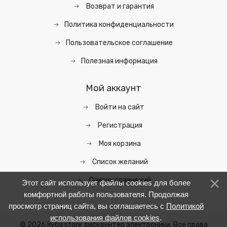
Возврат и гарантия
Политика конфиденциальности
Пользовательское соглашение
Полезная информация
Мой аккаунт
Войти на сайт
Регистрация
Моя корзина
Список желаний
Список сравнений
Этот сайт использует файлы cookies для более
комфортной работы пользователя. Продолжая
просмотр страниц сайта, вы соглашаетесь с
Политикой
использования файлов cookies
.
© 2026 Куба store дискаунтер электроники. Все права