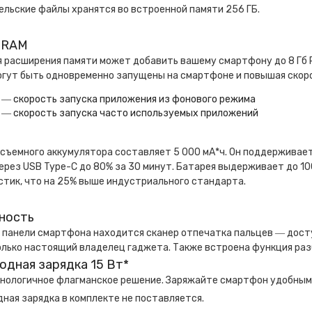
льские файлы хранятся во встроенной памяти 256 ГБ.
б RAM
я расширения памяти может добавить вашему смартфону до 8 Гб 
огут быть одновременно запущены на смартфоне и повышая скор
 ― скорость запуска приложения из фонового режима
 ― скорость запуска часто используемых приложений
е
съемного аккумулятора составляет 5 000 мА*ч. Он поддерживае
ерез USB Type-C до 80% за 30 минут. Батарея выдерживает до 1
тик, что на 25% выше индустриального стандарта.
ность
 панели смартфона находится сканер отпечатка пальцев ― досту
лько настоящий владелец гаджета. Также встроена функция раз
одная зарядка 15 Вт*
нологичное флагманское решение. Заряжайте смартфон удобным 
ная зарядка в комплекте не поставляется.