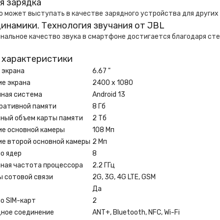
я зарядка
o может выступать в качестве зарядного устройства для других
инамики. Технология звучания от JBL
альное качество звука в смартфоне достигается благодаря стер
 характеристики
 экрана
6.67 "
е экрана
2400 x 1080
ная система
Android 13
ративной памяти
8 Гб
ный объем карты памяти
2 Тб
е основной камеры
108 Мп
е второй основной камеры
2 Мп
о ядер
8
ная частота процессора
2.2 ГГц
 сотовой связи
2G, 3G, 4G LTE, GSM
Да
о SIM-карт
2
ное соединение
ANT+, Bluetooth, NFC, Wi-Fi