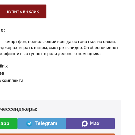
КУПИТЬ В 1 КЛИК
е:
ro ― смартфон, позволяющий всегда оставаться на связи,
нджерах, играть в игры, смотреть видео. Он обеспечивает
ерфинг и выступает в роли делового помощника.
finix
ев
з комплекта
 мессенджеры:
sapp
Telegram
Max