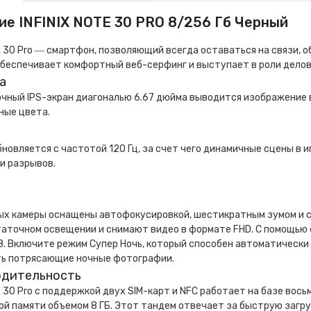
ие INFINIX NOTE 30 PRO 8/256 Гб Черный
TE 30 Pro ― смартфон, позволяющий всегда оставаться на связи, 
обеспечивает комфортный веб-серфинг и выступает в роли дело
а
чный IPS-экран диагональю 6.67 дюйма выводится изображение 
ные цвета.
новляется с частотой 120 Гц, за счет чего динамичные сцены в и
и разрывов.
ых камеры оснащены автофокусировкой, шестикратным зумом и с
таточном освещении и снимают видео в формате FHD. С помощью
. Включите режим Супер Ночь, который способен автоматически
ть потрясающие ночные фотографии.
дительность
TE 30 Pro с поддержкой двух SIM-карт и NFC работает на базе вось
й памяти объемом 8 ГБ. Этот тандем отвечает за быструю загр