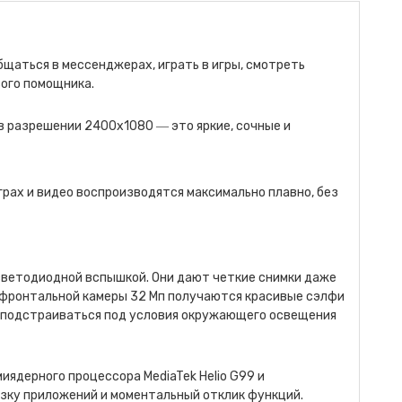
общаться в мессенджерах, играть в игры, смотреть
вого помощника.
в разрешении 2400х1080 ― это яркие, сочные и
грах и видео воспроизводятся максимально плавно, без
ветодиодной вспышкой. Они дают четкие снимки даже
 фронтальной камеры 32 Мп получаются красивые сэлфи
 подстраиваться под условия окружающего освещения
миядерного процессора MediaTek Helio G99 и
узку приложений и моментальный отклик функций.