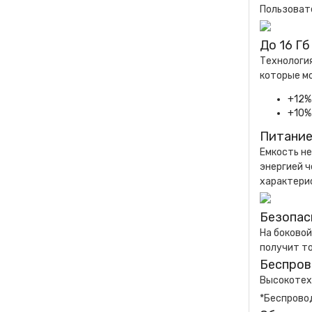
Пользовате
До 16 Г
Технологи
которые м
+12%
+10%
Питани
Емкость не
энергией ч
характерис
Безопас
На боковой
получит то
Беспров
Высокотех
*Беспровод