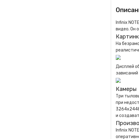
Описан
Infinix NO
видео. Он 
Картинк
На безрамо
реалистич
Дисплей об
зависаний 
Камеры
Три тылов
при недос
3264х2448
и создава
Произво
Infinix NO
оперативно