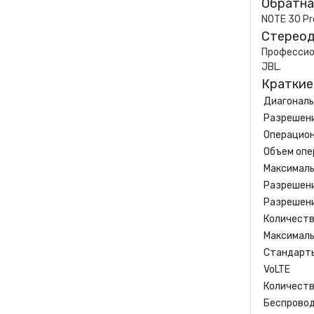
Обратна
NOTE 30 Pr
Стереод
Профессион
JBL.
Краткие
Диагональ
Разрешени
Операцион
Объем опе
Максималь
Разрешени
Разрешени
Количеств
Максималь
Стандарты
VoLTE
Количеств
Беспровод