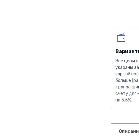
Вариант
Все цены н
указаны за
картой воз
больше (ра
транзакцию
счёту для 
на 5.5%.
Описани