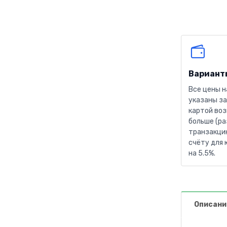
Вариант
Все цены н
указаны за
картой воз
больше (ра
транзакцию
счёту для 
на 5.5%.
Описани