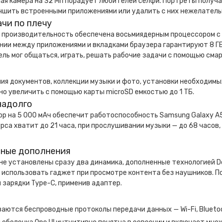
ая камера на 32 Мп порадует любителей селфи. Портреты получа
чшить встроенными приложениями или удалить с них нежелатель
ачи по плечу
 производительность обеспечена восьмиядерным процессором с 
нии между приложениями и вкладками браузера гарантируют 8 ГБ
ль мог общаться, играть, решать рабочие задачи с помощью сма
ия документов, коллекции музыки и фото, установки необходимы
о увеличить с помощью карты microSD емкостью до 1 ТБ.
надолго
р на 5 000 мАч обеспечит работоспособность Samsung Galaxy A5
рса хватит до 21 часа, при прослушивании музыки — до 68 часов, 
ные дополнения
не установлены сразу два динамика, дополненные технологией D
 использовать гаджет при просмотре контента без наушников. 
 зарядки Type-C, применив адаптер.
ются беспроводные протоколы передачи данных — Wi-Fi, Bluetoo