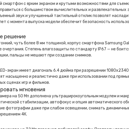
 смартфон с ярким экраном и крутыми возможностями для съемк
правиться с большинством вычислительных и развлекательных з
ъемный звук и улучшенный тактильный отклик позволят наслади
лет с момента выпуска модели обеспечит безопасность использ
е решение
онкий, чуть более 8 мм толщиной, корпус смартфона Samsung Gal
 очертания. Степень влагозащиты по стандарту IP67 — не боится
шки, пальцы не мешают при создании снимков.
ED-экран имеет диагональ 6.4 дюйма при разрешении 1080x2340 т
ят насыщенно и реалистично даже при использовании под прямы
ых сценах игр и фильмов.
ровать мгновения
амера на 50 Мп дополнена ультраширокоугольным модулем и макр
птической стабилизации, автофокус и опция автоматического об
кие фотографии даже при слабом освещении, снимать динамичные
зрешением 4К.