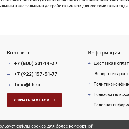
оболочка One UI интуитивно понятна в освоении и включает мно
ильным и настольными устройствами или для кастомизации гадж
Контакты
Информация
+7 (800) 201-14-37
Доставка и опла
+7 (922) 137-31-77
Возврат и гарант
Политика конфид
tano@bk.ru
Пользовательско
СВЯЗАТЬСЯ С НАМИ
Полезная информ
пользует файлы cookies для более комфортной