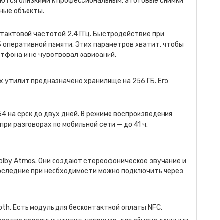
ются близкими к профессиональным, а готовые снимки
ные объекты.
тактовой частотой 2.4 ГГц. Быстродействие при
 оперативной памяти. Этих параметров хватит, чтобы
ртфона и не чувствовал зависаний.
х утилит предназначено хранилище на 256 ГБ. Его
4 на срок до двух дней. В режиме воспроизведения
при разговорах по мобильной сети — до 41 ч.
olby Atmos. Они создают стереофоническое звучание и
Последние при необходимости можно подключить через
th. Есть модуль для бесконтактной оплаты NFC.