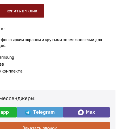
КУПИТЬ В 1 КЛИК
е:
фон с ярким экраном и крутыми возможностями для
ео.
amsung
ев
з комплекта
 мессенджеры:
sapp
Telegram
Max
Заказать звонок