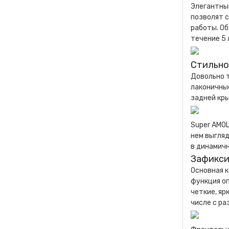
Элегантный
позволят с
работы. Об
течение 5 
Стильно
Довольно т
лаконичные
задней кры
Super AMOL
нем выгляд
в динамичн
Зафикси
Основная к
функция о
четкие, яр
числе с ра