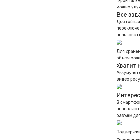
Фронтальн
можно улу
Все зад
Достойная
переключе
пользовате
Для хранен
объем можн
Хватит 
Аккумулято
видео ресу
Интерес
В смартфо
позволяют
разъем для
Поддержива