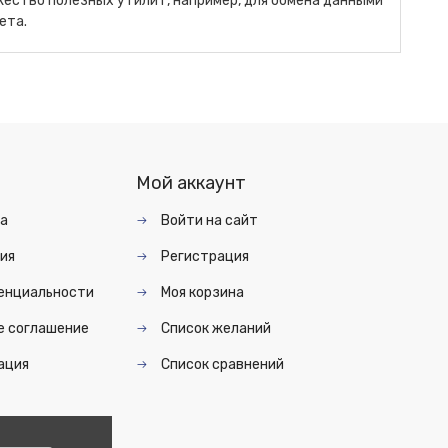
жество полезных утилит, например, для обмена данными
ета.
Мой аккаунт
та
Войти на сайт
ия
Регистрация
енциальности
Моя корзина
е соглашение
Список желаний
ация
Список сравнений